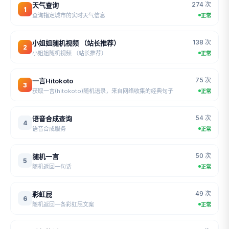
274 次
天气查询
1
查询指定城市的实时天气信息
正常
138 次
小姐姐随机视频 （站长推荐）
2
小姐姐随机视频 （站长推荐）
正常
75 次
一言Hitokoto
3
获取一言(hitokoto)随机语录，来自网络收集的经典句子
正常
54 次
语音合成查询
4
语音合成服务
正常
50 次
随机一言
5
随机返回一句话
正常
49 次
彩虹屁
6
随机返回一条彩虹屁文案
正常