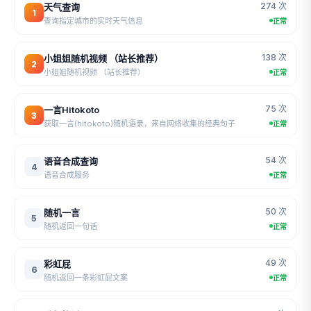
274 次
天气查询
1
查询指定城市的实时天气信息
正常
138 次
小姐姐随机视频 （站长推荐）
2
小姐姐随机视频 （站长推荐）
正常
75 次
一言Hitokoto
3
获取一言(hitokoto)随机语录，来自网络收集的经典句子
正常
54 次
语音合成查询
4
语音合成服务
正常
50 次
随机一言
5
随机返回一句话
正常
49 次
彩虹屁
6
随机返回一条彩虹屁文案
正常