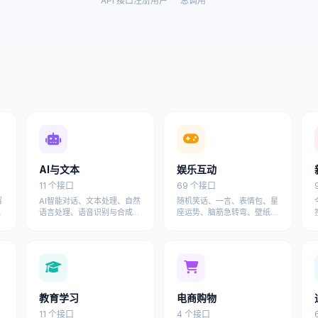
API 接口
注册用户
总调用
AI与文本
娱乐互动
11 个接口
69 个接口
解
AI智能对话、文本处理、自然
随机笑话、一言、表情包、星
络
语言处理、语音识别与合成等
座运势、脑筋急转弯、壁纸图
用
人工智能API接口
片、文案语录、祝福文案等趣
味API
教育学习
电商购物
11 个接口
4 个接口