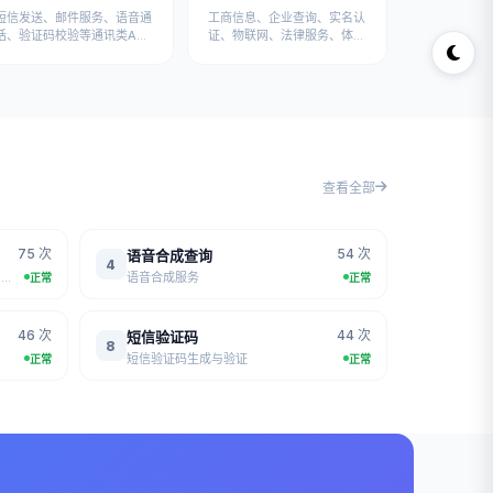
短信发送、邮件服务、语音通
工商信息、企业查询、实名认
话、验证码校验等通讯类API
证、物联网、法律服务、体育
接口
运动、招聘求职、地图定位等
专业API
查看全部
75 次
54 次
语音合成查询
4
获取一言(hitokoto)随机语录，来自网络收集的经典句子
语音合成服务
正常
正常
46 次
44 次
短信验证码
8
短信验证码生成与验证
正常
正常