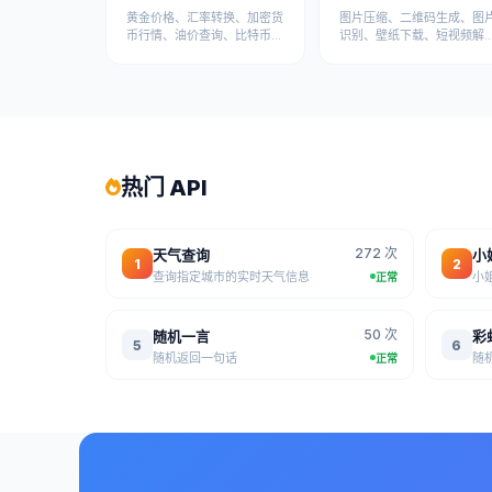
黄金价格、汇率转换、加密货
图片压缩、二维码生成、图
币行情、油价查询、比特币等
识别、壁纸下载、短视频解
金融数据API
析、视频下载等媒体处理API
热门 API
272 次
天气查询
小
1
2
查询指定城市的实时天气信息
小
正常
50 次
随机一言
彩
5
6
随机返回一句话
随
正常