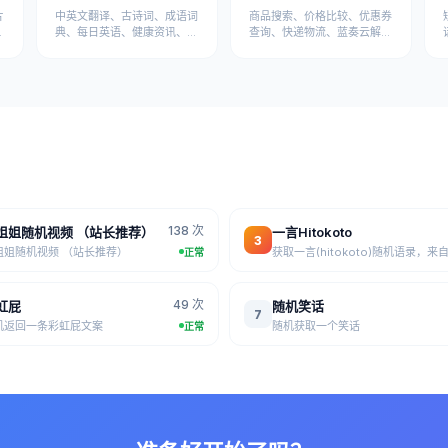
片
中英文翻译、古诗词、成语词
商品搜索、价格比较、优惠券
典、每日英语、健康资讯、医
查询、快递物流、蓝奏云解析
疗知识等学习健康API
等电商工具API
138 次
姐姐随机视频 （站长推荐）
一言Hitokoto
3
姐姐随机视频 （站长推荐）
正常
49 次
虹屁
随机笑话
7
机返回一条彩虹屁文案
随机获取一个笑话
正常