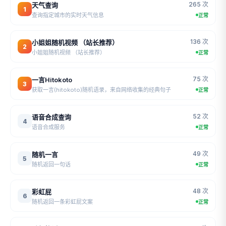
265 次
天气查询
1
查询指定城市的实时天气信息
正常
136 次
小姐姐随机视频 （站长推荐）
2
小姐姐随机视频 （站长推荐）
正常
75 次
一言Hitokoto
3
获取一言(hitokoto)随机语录，来自网络收集的经典句子
正常
52 次
语音合成查询
4
语音合成服务
正常
49 次
随机一言
5
随机返回一句话
正常
48 次
彩虹屁
6
随机返回一条彩虹屁文案
正常